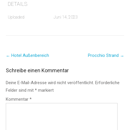
DETAILS
Uploaded
Juni 14, 2023
Post
←
Hotel Außenbereich
Procchio Strand
→
navigation
Schreibe einen Kommentar
Deine E-Mail-Adresse wird nicht veröffentlicht.
Erforderliche
Felder sind mit
*
markiert
Kommentar
*