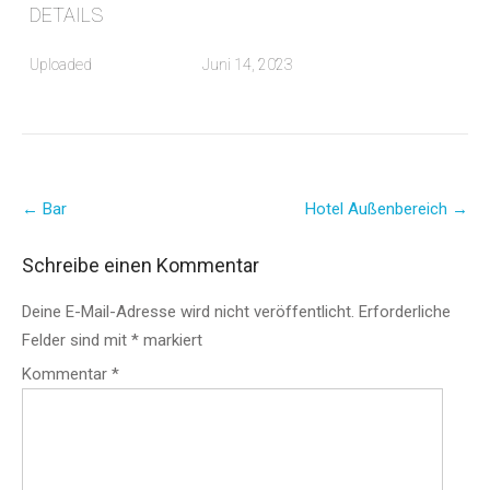
DETAILS
Uploaded
Juni 14, 2023
Post
←
Bar
Hotel Außenbereich
→
navigation
Schreibe einen Kommentar
Deine E-Mail-Adresse wird nicht veröffentlicht.
Erforderliche
Felder sind mit
*
markiert
Kommentar
*