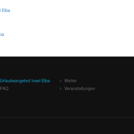
l Elba
lba
Urlaubsangebot Insel Elba
Wetter
FAQ
Veranstaltungen