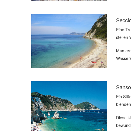
Secci
Eine Tr
steilen
Man err
Wassers
Sanso
Ein Stü
blenden
Diese k
bewund