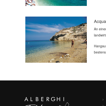
Acqua
An eine
landwir
Hangauf
bestens 