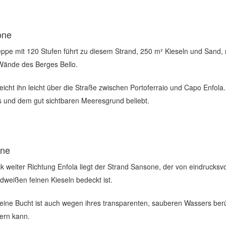
one
eppe mit 120 Stufen führt zu diesem Strand, 250 m² Kieseln und Sand,
 Wände des Berges Bello.
eicht ihn leicht über die Straße zwischen Portoferraio und Capo Enfola.
 und dem gut sichtbaren Meeresgrund beliebt.
ne
ck weiter Richtung Enfola liegt der Strand Sansone, der von eindrucksvo
dweißen feinen Kieseln bedeckt ist.
leine Bucht ist auch wegen ihres transparenten, sauberen Wassers ber
ern kann.