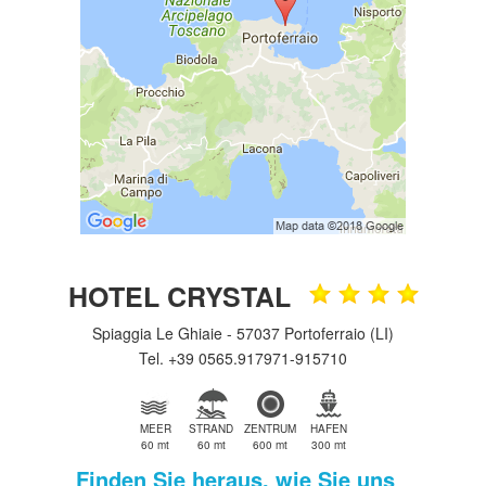
HOTEL CRYSTAL
Spiaggia Le Ghiaie - 57037 Portoferraio (LI)
Tel. +39 0565.917971-915710
MEER
STRAND
ZENTRUM
HAFEN
60 mt
60 mt
600 mt
300 mt
Finden Sie heraus, wie Sie uns