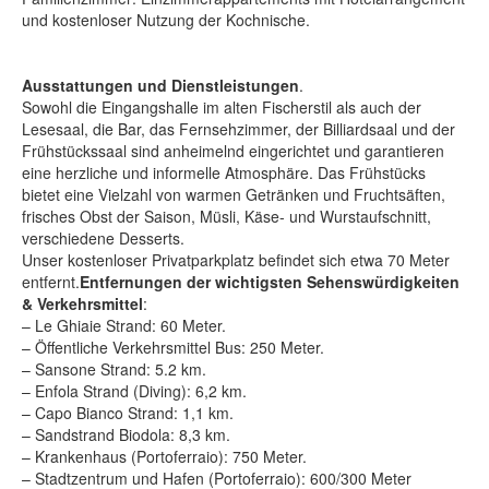
und kostenloser Nutzung der Kochnische.
Ausstattungen und Dienstleistungen
.
Sowohl die Eingangshalle im alten Fischerstil als auch der
Lesesaal, die Bar, das Fernsehzimmer, der Billiardsaal und der
Frühstückssaal sind anheimelnd eingerichtet und garantieren
eine herzliche und informelle Atmosphäre. Das Frühstücks
bietet eine Vielzahl von warmen Getränken und Fruchtsäften,
frisches Obst der Saison, Müsli, Käse- und Wurstaufschnitt,
verschiedene Desserts.
Unser kostenloser Privatparkplatz befindet sich etwa 70 Meter
entfernt.
Entfernungen der wichtigsten Sehenswürdigkeiten
& Verkehrsmittel
:
– Le Ghiaie Strand: 60 Meter.
– Öffentliche Verkehrsmittel Bus: 250 Meter.
– Sansone Strand: 5.2 km.
– Enfola Strand (Diving): 6,2 km.
– Capo Bianco Strand: 1,1 km.
– Sandstrand Biodola: 8,3 km.
– Krankenhaus (Portoferraio): 750 Meter.
– Stadtzentrum und Hafen (Portoferraio): 600/300 Meter