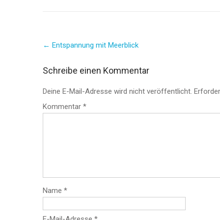
Post
←
Entspannung mit Meerblick
navigation
Schreibe einen Kommentar
Deine E-Mail-Adresse wird nicht veröffentlicht.
Erforder
Kommentar
*
Name
*
E-Mail-Adresse
*