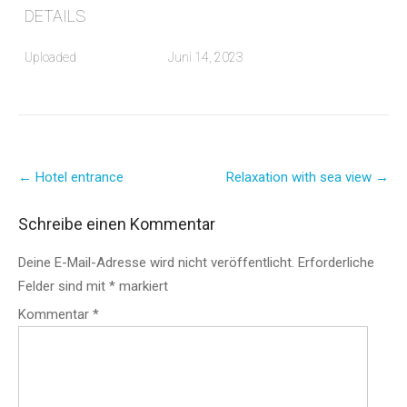
DETAILS
Uploaded
Juni 14, 2023
Post
←
Hotel entrance
Relaxation with sea view
→
navigation
Schreibe einen Kommentar
Deine E-Mail-Adresse wird nicht veröffentlicht.
Erforderliche
Felder sind mit
*
markiert
Kommentar
*