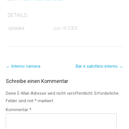
DETAILS
Uploaded
Juni 14, 2023
Post
←
Interno camera
Bar e salottino interno
→
navigation
Schreibe einen Kommentar
Deine E-Mail-Adresse wird nicht veröffentlicht.
Erforderliche
Felder sind mit
*
markiert
Kommentar
*