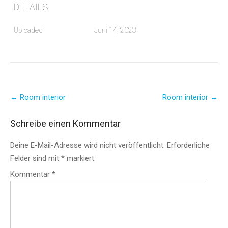
DETAILS
Uploaded
Juni 14, 2023
Post
←
Room interior
Room interior
→
navigation
Schreibe einen Kommentar
Deine E-Mail-Adresse wird nicht veröffentlicht.
Erforderliche
Felder sind mit
*
markiert
Kommentar
*