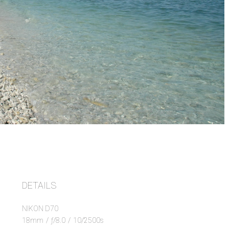
DETAILS
NIKON D70
18mm
/
ƒ/8.0
/
10/2500s