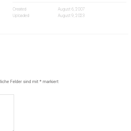
Created
August 6, 2007
Uploaded
August 9, 2023
liche Felder sind mit
*
markiert