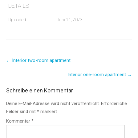
DETAILS
Uploaded
Juni 14, 2023
Post
←
Interior two-room apartment
navigation
Interior one-room apartment
→
Schreibe einen Kommentar
Deine E-Mail-Adresse wird nicht veröffentlicht.
Erforderliche
Felder sind mit
*
markiert
Kommentar
*