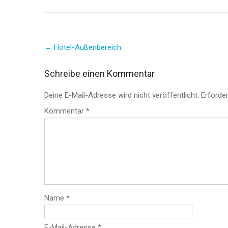
Post
←
Hotel-Außenbereich
navigation
Schreibe einen Kommentar
Deine E-Mail-Adresse wird nicht veröffentlicht.
Erforder
Kommentar
*
Name
*
E-Mail-Adresse
*