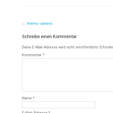
Post
←
Interno camera
navigation
Schreibe einen Kommentar
Deine E-Mail-Adresse wird nicht veröffentlicht.
Erforder
Kommentar
*
Name
*
E-Mail-Adresse
*