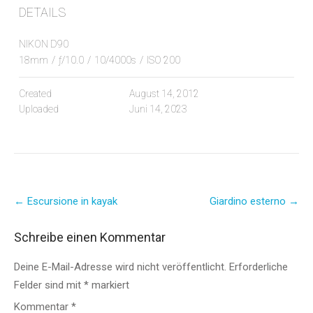
DETAILS
NIKON D90
18mm
/
ƒ/10.0
/
10/4000s
/
ISO 200
Created
August 14, 2012
Uploaded
Juni 14, 2023
Post
←
Escursione in kayak
Giardino esterno
→
navigation
Schreibe einen Kommentar
Deine E-Mail-Adresse wird nicht veröffentlicht.
Erforderliche
Felder sind mit
*
markiert
Kommentar
*