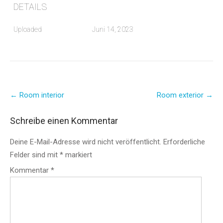
DETAILS
Uploaded
Juni 14, 2023
Post
←
Room interior
Room exterior
→
navigation
Schreibe einen Kommentar
Deine E-Mail-Adresse wird nicht veröffentlicht.
Erforderliche
Felder sind mit
*
markiert
Kommentar
*