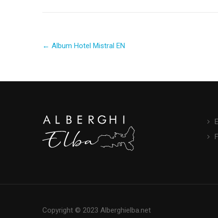
Post
←
Album Hotel Mistral EN
navigation
E
Copyright © 2023 Alberghielba.net